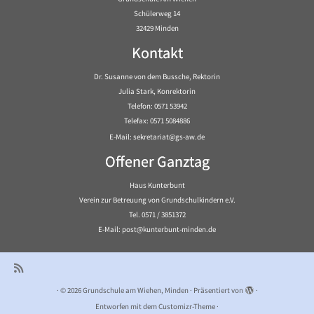
Schülerweg 14
32429 Minden
Kontakt
Dr. Susanne von dem Bussche, Rektorin
Julia Stark, Konrektorin
Telefon: 0571 53942
Telefax: 0571 5084886
E-Mail: sekretariat@gs-aw.de
Offener Ganztag
Haus Kunterbunt
Verein zur Betreuung von Grundschulkindern e.V.
Tel. 0571 / 3851372
E-Mail: post@kunterbunt-minden.de
·
© 2026
Grundschule am Wiehen, Minden
·
Präsentiert von
·
Entworfen mit dem
Customizr-Theme
·