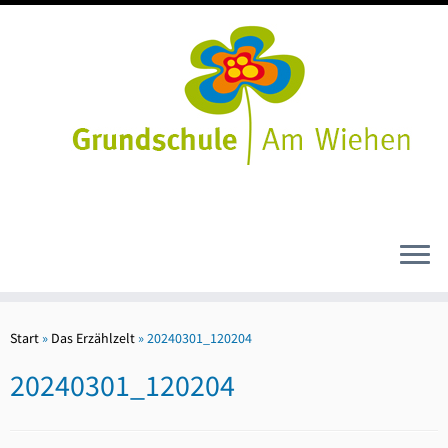
Zum
Inhalt
Start
»
Das Erzählzelt
»
20240301_120204
springen
20240301_120204