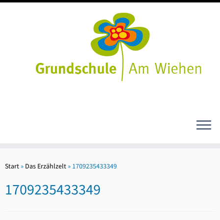
Zum
Inhalt
Start
»
Das Erzählzelt
»
1709235433349
springen
1709235433349