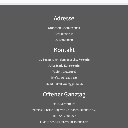
Adresse
Grundschule Am Wiehen
Schülerweg 14
32429 Minden
Kontakt
Dr. Susanne von dem Bussche, Rektorin
Julia Stark, Konrektorin
Telefon: 0571 53942
Telefax: 0571 5084886
E-Mail: sekretariat@gs-aw.de
Offener Ganztag
Haus Kunterbunt
Verein zur Betreuung von Grundschulkindern e.V.
Tel. 0571 / 3851372
E-Mail: post@kunterbunt-minden.de