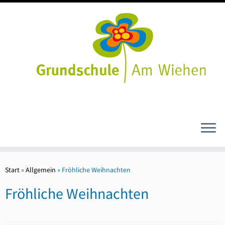
Zum
Inhalt
Start
»
Allgemein
»
Fröhliche Weihnachten
springen
Fröhliche Weihnachten