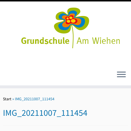
Zum
Inhalt
Start
»
IMG_20211007_111454
springen
IMG_20211007_111454