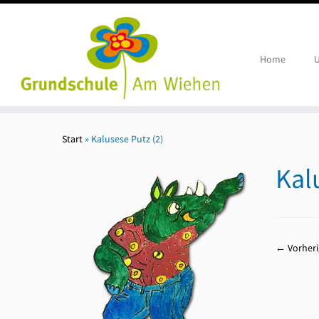
Home
U
Zum
Inhalt
Start
»
Kalusese Putz (2)
springen
Kal
← Vorheri