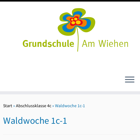
Zum
Inhalt
Start
»
Abschlussklasse 4c
»
Waldwoche 1c-1
springen
Waldwoche 1c-1