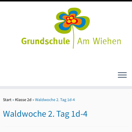
Zum
Inhalt
Start
»
Klasse 2d
»
Waldwoche 2. Tag 1d-4
springen
Waldwoche 2. Tag 1d-4