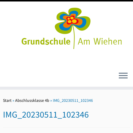
Zum
Inhalt
Start
»
Abschlussklasse 4b
»
IMG_20230511_102346
springen
IMG_20230511_102346