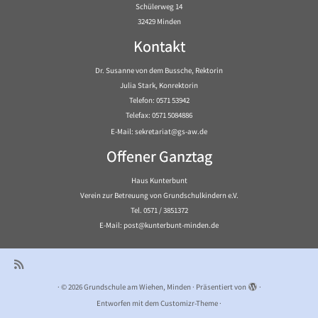
Schülerweg 14
32429 Minden
Kontakt
Dr. Susanne von dem Bussche, Rektorin
Julia Stark, Konrektorin
Telefon: 0571 53942
Telefax: 0571 5084886
E-Mail: sekretariat@gs-aw.de
Offener Ganztag
Haus Kunterbunt
Verein zur Betreuung von Grundschulkindern e.V.
Tel. 0571 / 3851372
E-Mail: post@kunterbunt-minden.de
·
© 2026
Grundschule am Wiehen, Minden
·
Präsentiert von
·
Entworfen mit dem
Customizr-Theme
·