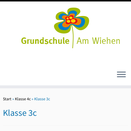
Zum
Inhalt
Start
»
Klasse 4c
»
Klasse 3c
springen
Klasse 3c