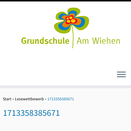
Zum
Inhalt
Start
»
Lesewettbewerb
»
1713358385671
springen
1713358385671