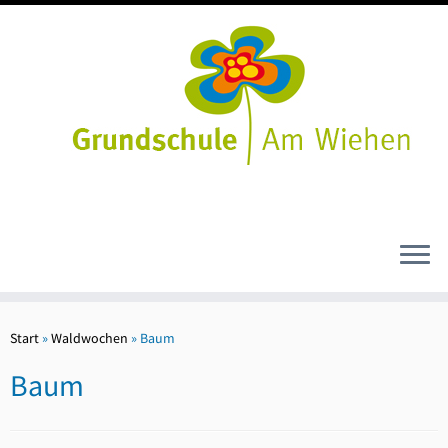
Zum
Inhalt
Start
»
Waldwochen
»
Baum
springen
Baum