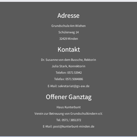
Adresse
Grundschule Am Wiehen
Schülerweg 14
32429 Minden
Kontakt
Dr. Susanne von dem Bussche, Rektorin
Julia Stark, Konrektorin
Telefon: 0571 53942
Telefax: 0571 5084886
E-Mail: sekretariat@gs-aw.de
Offener Ganztag
Haus Kunterbunt
Verein zur Betreuung von Grundschulkindern e.V.
Tel. 0571 / 3851372
E-Mail: post@kunterbunt-minden.de