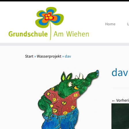
Home
U
Zum
Inhalt
Start
»
Wasserprojekt
»
dav
springen
dav
← Vorheri