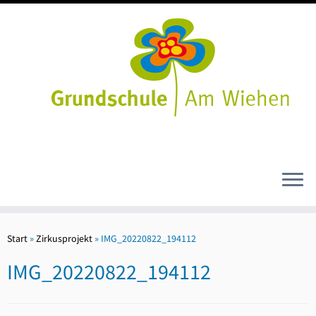
Zum
Inhalt
Start
»
Zirkusprojekt
»
IMG_20220822_194112
springen
IMG_20220822_194112