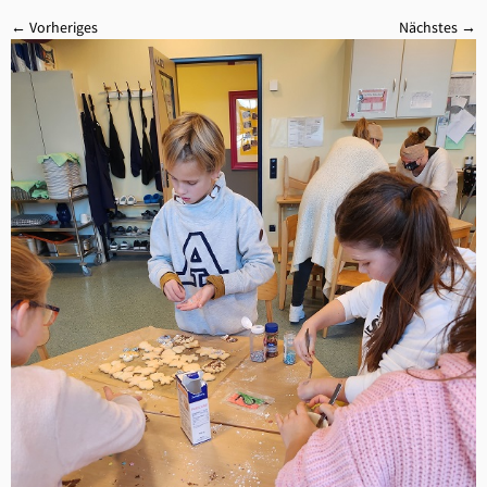
← Vorheriges
Nächstes →