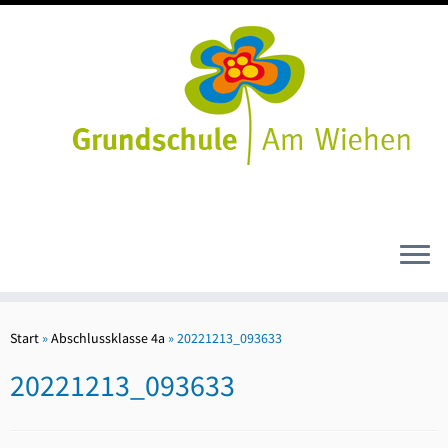
Zum
Inhalt
Start
»
Abschlussklasse 4a
»
20221213_093633
springen
20221213_093633