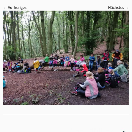
← Vorheriges
Nächstes →