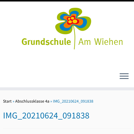
Zum
Inhalt
Start
»
Abschlussklasse 4a
»
IMG_20210624_091838
springen
IMG_20210624_091838