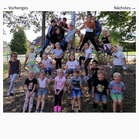
← Vorheriges
Nächstes →