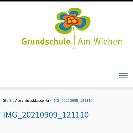
Zum
Inhalt
Start
»
Abschlussklasse 4a
»
IMG_20210909_121110
springen
IMG_20210909_121110