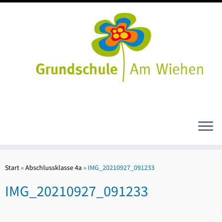
Zum
Inhalt
Start
»
Abschlussklasse 4a
»
IMG_20210927_091233
springen
IMG_20210927_091233