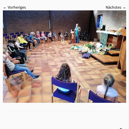
← Vorheriges
Nächstes →