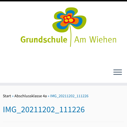
Zum
Inhalt
Start
»
Abschlussklasse 4a
»
IMG_20211202_111226
springen
IMG_20211202_111226