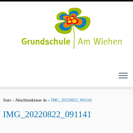
Zum
Inhalt
Start
»
Abschlussklasse 4a
»
IMG_20220822_091141
springen
IMG_20220822_091141