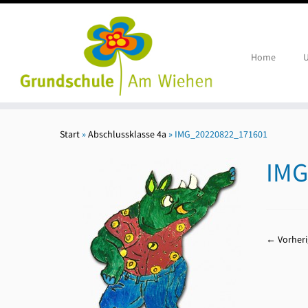
Home
U
Zum
Inhalt
Start
»
Abschlussklasse 4a
»
IMG_20220822_171601
springen
IMG
← Vorheri