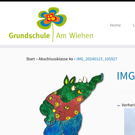
Home
U
Zum
Inhalt
Start
»
Abschlussklasse 4a
»
IMG_20240123_105927
springen
IMG
← Vorheri