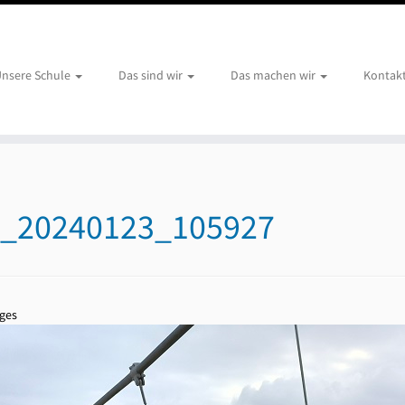
nsere Schule
Das sind wir
Das machen wir
Kontak
_20240123_105927
ges