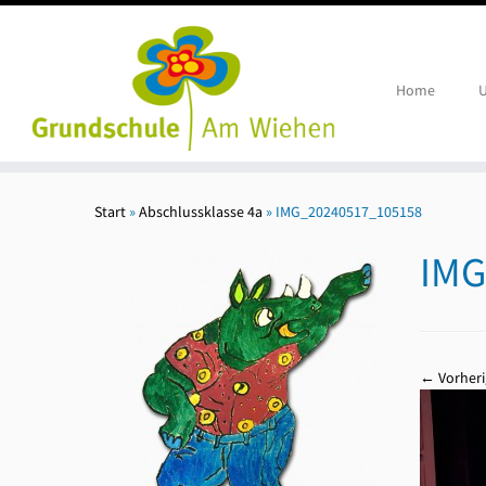
Home
U
Zum
Inhalt
Start
»
Abschlussklasse 4a
»
IMG_20240517_105158
springen
IMG
← Vorheri