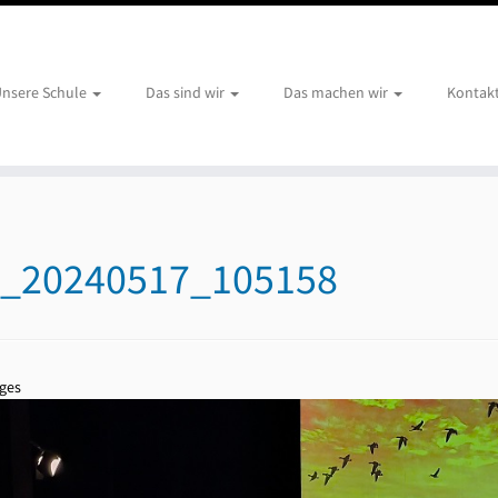
nsere Schule
Das sind wir
Das machen wir
Kontak
_20240517_105158
ges