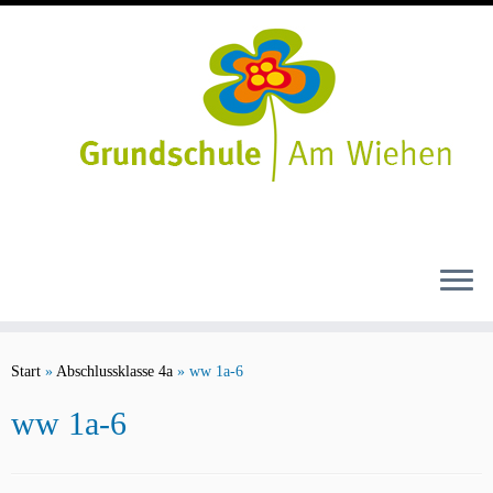
Zum
Inhalt
Start
»
Abschlussklasse 4a
»
ww 1a-6
springen
ww 1a-6