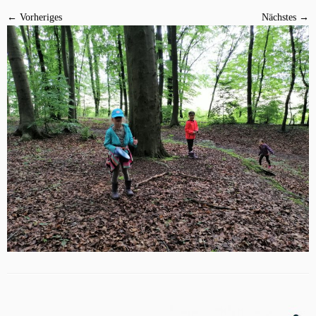
← Vorheriges
Nächstes →