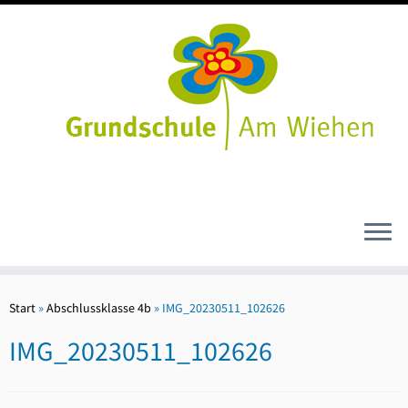
Zum
Inhalt
Start
»
Abschlussklasse 4b
»
IMG_20230511_102626
springen
IMG_20230511_102626