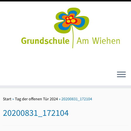
Zum
Inhalt
Start
»
Tag der offenen Tür 2024
»
20200831_172104
springen
20200831_172104