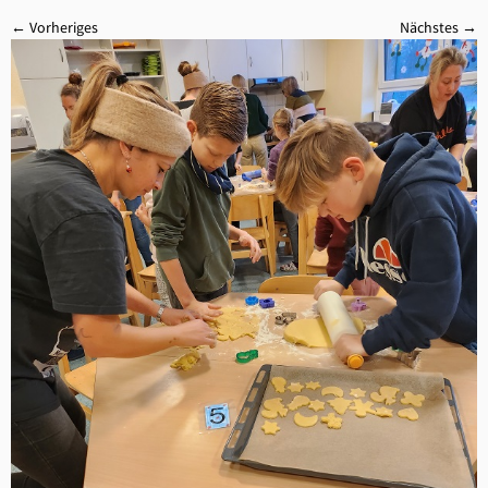
← Vorheriges
Nächstes →