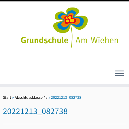
Zum
Inhalt
Start
»
Abschlussklasse 4a
»
20221213_082738
springen
20221213_082738