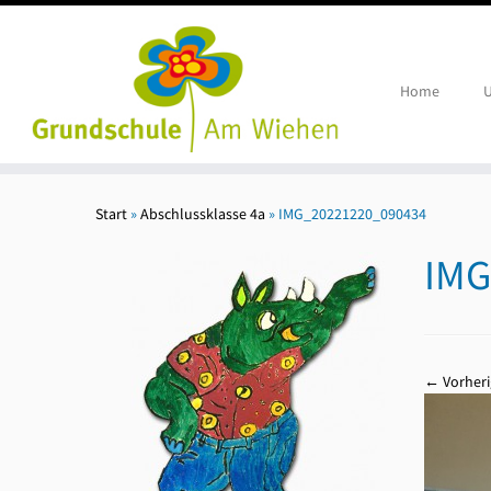
Home
U
Zum
Inhalt
Start
»
Abschlussklasse 4a
»
IMG_20221220_090434
springen
IMG
← Vorheri