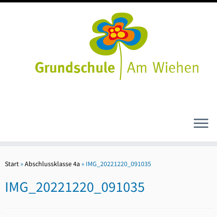
Zum
Inhalt
Start
»
Abschlussklasse 4a
»
IMG_20221220_091035
springen
IMG_20221220_091035